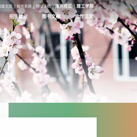
淮河校区
理工学院
旧版主页
邮件系统
网址导航
招生就业
图书文献
合作交流
本专科招生
图 书 馆
国际交流合作
研究生招生
学报编辑
国际教育学院
继续教育招生
对外联络
就业创业
自学考试