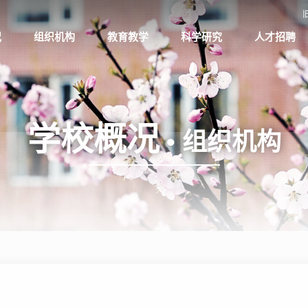
况
组织机构
教育教学
科学研究
人才招聘
介
教学单位
本科生教育
科技管理
招聘公告
程
党群组织
研究生教育
社科管理
南湖学者
识
职能部门
继续教育
Int J Biomath
外聘教授
学校概况
导
附属单位
网络教学
• 组织机构
园
教师教学发展
教学评估
公共艺术教育