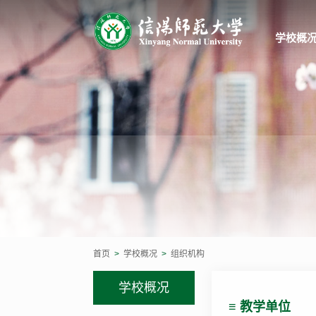
学校概
学校简
大学章
文化标
现任领
菁菁校
校历
首页
>
学校概况
>
组织机构
学校概况
≡ 教学单位